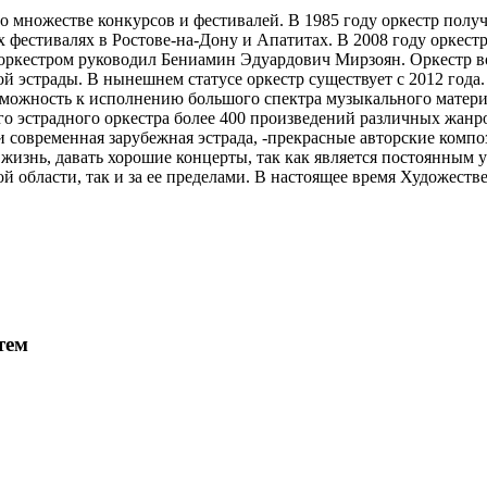
о множестве конкурсов и фестивалей. В 1985 году оркестр полу
х фестивалях в Ростове-на-Дону и Апатитах. В 2008 году оркест
лет оркестром руководил Бениамин Эдуардович Мирзоян. Оркестр 
й эстрады. В нынешнем статусе оркестр существует с 2012 год
можность к исполнению большого спектра музыкального материал
кого эстрадного оркестра более 400 произведений различных жан
 и современная зарубежная эстрада, -прекрасные авторские комп
 жизнь, давать хорошие концерты, так как является постоянным
ой области, так и за ее пределами. В настоящее время Художес
тем