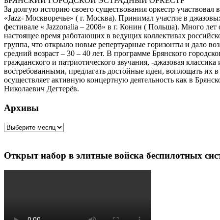
БРЯНСКИЙ ГОРОДСКОЙ ЭСТРАДНЫЙ ОРКЕСТР
За долгую историю своего существования оркестр участвовал в
«Jazz- Москворечье» ( г. Москва). Принимал участие в джазовы
фестивале « Jazzonalia – 2008» в г. Конин ( Польша). Много 
настоящее время работающих в ведущих коллективах российско
группа, что открыло новые репертуарные горизонты и дало воз
средний возраст – 30 – 40 лет. В программе Брянского городс
гражданского и патриотического звучания, -джазовая классика
востребованными, предлагать достойные идеи, воплощать их в
осуществляет активную концертную деятельность как в Брянск
Николаевич Дегтерёв.
Архивы
Архивы
Открыт набор в элитные войска беспилотных сис