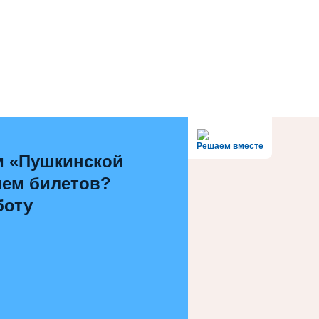
Решаем вместе
м «Пушкинской
ием билетов?
боту