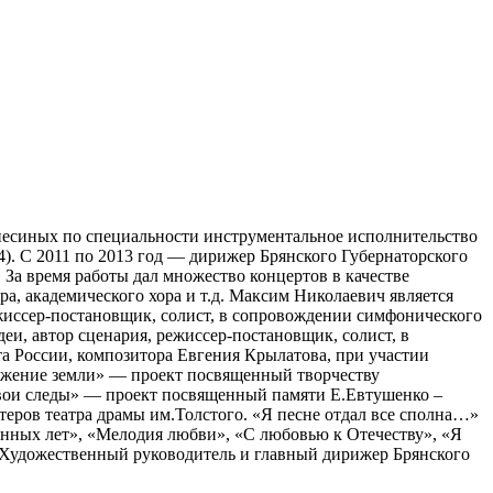
синых по специальности инструментальное исполнительство
4). С 2011 по 2013 год — дирижер Брянского Губернаторского
За время работы дал множество концертов в качестве
ра, академического хора и т.д. Максим Николаевич является
режиссер-постановщик, солист, в сопровождении симфонического
еи, автор сценария, режиссер-постановщик, солист, в
та России, композитора Евгения Крылатова, при участии
яжение земли» — проект посвященный творчеству
«Твои следы» — проект посвященный памяти Е.Евтушенко –
теров театра драмы им.Толстого. «Я песне отдал все сполна…»
нных лет», «Мелодия любви», «С любовью к Отечеству», «Я
Художественный руководитель и главный дирижер Брянского