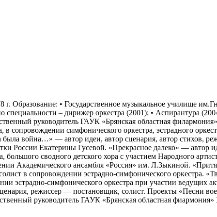
бразование: • Государственное музыкальное училище им.Гне
о специальности – дирижер оркестра (2001); • Аспирантура (200
ественный руководитель ГАУК «Брянская областная филармония» 
а, в сопровождении симфонического оркестра, эстрадного оркест
ра была война…» — автор идеи, автор сценария, автор стихов, 
стки России Екатерины Гусевой. «Прекрасное далеко» — автор ид
, большого сводного детского хора с участием Народного артис
ении Академического ансамбля «Россия» им. Л.Зыкиной. «Прит
, солист в сопровождении эстрадно-симфонического оркестра. 
ении эстрадно-симфонического оркестра при участии ведущих ак
ценария, режиссер — постановщик, солист. Проекты «Песни вое
ственный руководитель ГАУК «Брянская областная фиармония» 