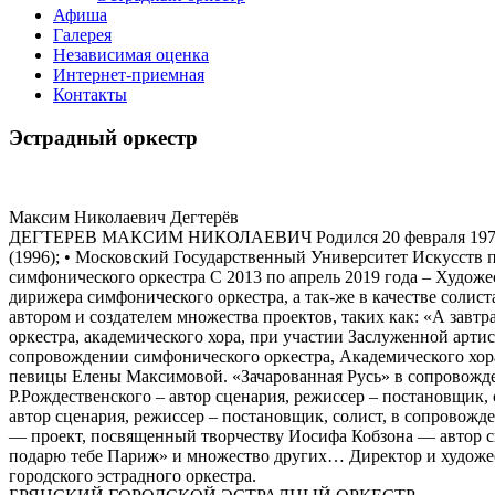
Афиша
Галерея
Независимая оценка
Интернет-приемная
Контакты
Эстрадный оркестр
Максим Николаевич Дегтерёв
ДЕГТЕРЕВ МАКСИМ НИКОЛАЕВИЧ Родился 20 февраля 1978 г. О
(1996); • Московский Государственный Университет Искусств п
симфонического оркестра С 2013 по апрель 2019 года – Худож
дирижера симфонического оркестра, а так-же в качестве солист
автором и создателем множества проектов, таких как: «А завт
оркестра, академического хора, при участии Заслуженной арти
сопровождении симфонического оркестра, Академического хора
певицы Елены Максимовой. «Зачарованная Русь» в сопровожд
Р.Рождественского – автор сценария, режиссер – постановщик
автор сценария, режиссер – постановщик, солист, в сопровожд
— проект, посвященный творчеству Иосифа Кобзона — автор с
подарю тебе Париж» и множество других… Директор и художе
городского эстрадного оркестра.