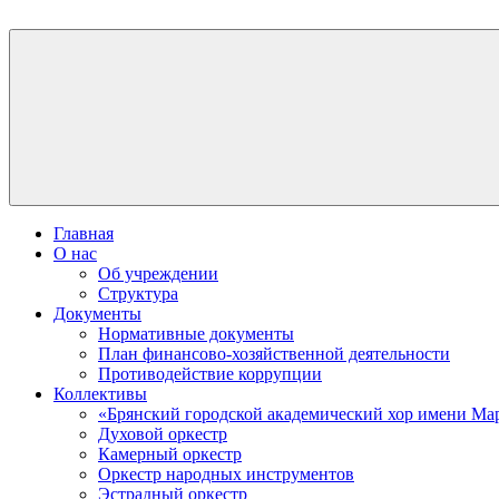
Skip
to
МБУК
content
«Брянское
городское
концертное
объединение»
Главная
О нас
Об учреждении
Структура
Документы
Нормативные документы
План финансово-хозяйственной деятельности
Противодействие коррупции
Коллективы
«Брянский городской академический хор имени Ма
Духовой оркестр
Камерный оркестр
Оркестр народных инструментов
Эстрадный оркестр