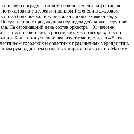
чил первую награду – диплом первой степени на фестивале
р получил звание лауреата и диплом 1 степени в джазовом
воспитал большое количество талантливых музыкантов, в
а. По сравнению с предыдущим периодом добавилась струнная
а. На сегодняшний день состав оркестра – 31 человек,
ров: — песни советских и российских композиторов, -песни
озиции. Коллектив успешно реализует главную идею – быть
 участником городских и областных праздничных мероприятий,
твенным руководителем и главным дирижёром является Максим