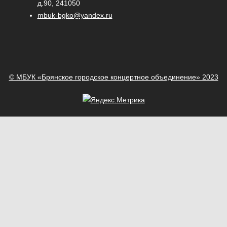
д.90, 241050
mbuk-bgko@yandex.ru
© МБУК «Брянское городское концертное объединение» 2023