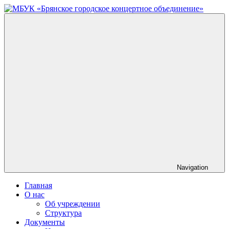
Skip
to
МБУК
content
«Брянское
городское
концертное
объединение»
Navigation
Главная
О нас
Об учреждении
Структура
Документы