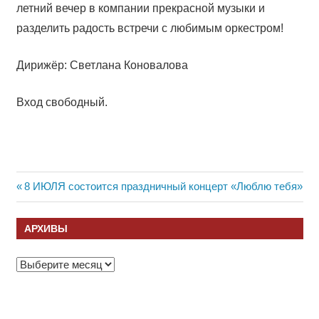
летний вечер в компании прекрасной музыки и
разделить радость встречи с любимым оркестром!
Дирижёр: Светлана Коновалова
Вход свободный.
Навигация
Previous
8 ИЮЛЯ состоится праздничный концерт «Люблю тебя»
Post:
по
АРХИВЫ
записям
Архивы