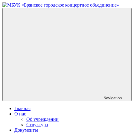
Skip
to
МБУК
content
«Брянское
городское
концертное
объединение»
Navigation
Главная
О нас
Об учреждении
Структура
Документы