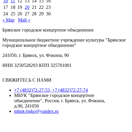
10
11
12
13
14
15
16
17
18
19
20
21
22
23
24
25
26
27
28
29
30
« Мар
Май »
Брянское городское концертное объединение
Муниципальное бюджетное учреждение культуры "Брянское
городское концертное объединение"
241050, г. Брянск, ул. Фокина, 90
ИНН 3250528293 КПП 325701001
СВЯЖИТЕСЬ С НАМИ
+7 (4832)72-27-53, +7 (4832)72-27-74
МБУК "Брянское городское концертное
объединение", Россия, г. Брянск, ул. Фокина,
д.90, 241050
mbuk-bgko@yandex.ru