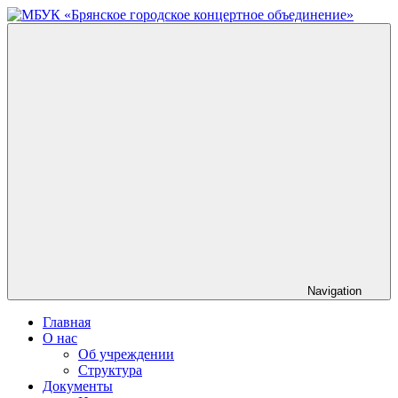
Skip
to
МБУК
content
«Брянское
городское
концертное
объединение»
Navigation
Главная
О нас
Об учреждении
Структура
Документы