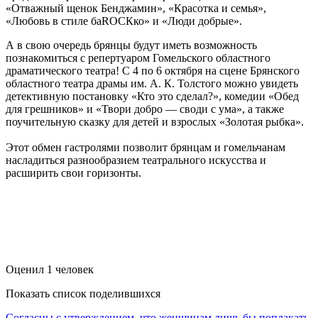
«Отважный щенок Бенджамин», «Красотка и семья»,
«Любовь в стиле баRОСКко» и «Люди добрые».
А в свою очередь брянцы будут иметь возможность
познакомиться с репертуаром Гомельского областного
драматического театра! С 4 по 6 октября на сцене Брянского
областного театра драмы им. А. К. Толстого можно увидеть
детективную постановку «Кто это сделал?», комедии «Обед
для грешников» и «Твори добро — своди с ума», а также
поучительную сказку для детей и взрослых «Золотая рыбка».
Этот обмен гастролями позволит брянцам и гомельчанам
насладиться разнообразием театрального искусства и
расширить свои горизонты.
Оценил 1 человек
Показать список поделившихся
Previous
Согласны с утверждением, что женщинам лишь бы поплакать