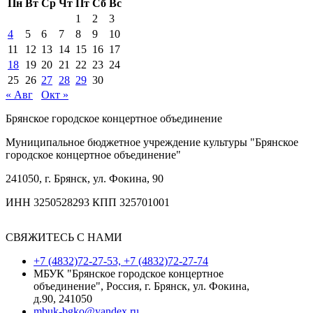
Пн
Вт
Ср
Чт
Пт
Сб
Вс
1
2
3
4
5
6
7
8
9
10
11
12
13
14
15
16
17
18
19
20
21
22
23
24
25
26
27
28
29
30
« Авг
Окт »
Брянское городское концертное объединение
Муниципальное бюджетное учреждение культуры "Брянское
городское концертное объединение"
241050, г. Брянск, ул. Фокина, 90
ИНН 3250528293 КПП 325701001
СВЯЖИТЕСЬ С НАМИ
+7 (4832)72-27-53, +7 (4832)72-27-74
МБУК "Брянское городское концертное
объединение", Россия, г. Брянск, ул. Фокина,
д.90, 241050
mbuk-bgko@yandex.ru