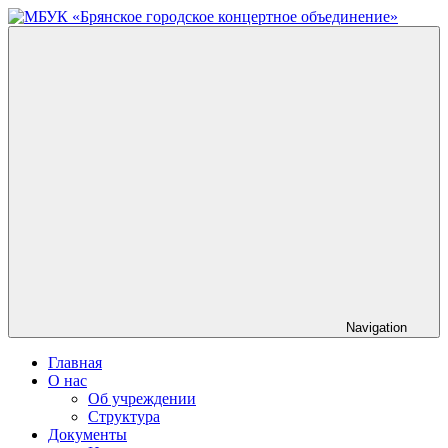
Skip
to
МБУК
content
«Брянское
городское
концертное
объединение»
Navigation
Главная
О нас
Об учреждении
Структура
Документы