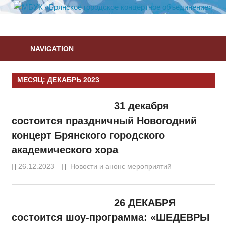
Skip
to
МБУК
content
«Брянское
NAVIGATION
городское
концертное
МЕСЯЦ:
ДЕКАБРЬ 2023
объединение»
31 декабря
состоится праздничный Новогодний
концерт Брянского городского
академического хора
26.12.2023
DragoonEvil
Новости и анонс мероприятий
26 ДЕКАБРЯ
состоится шоу-программа: «ШЕДЕВРЫ