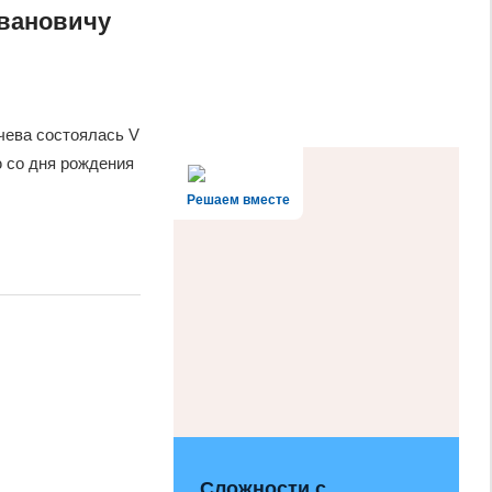
вановичу
тчева состоялась V
ю со дня рождения
Решаем вместе
Сложности с