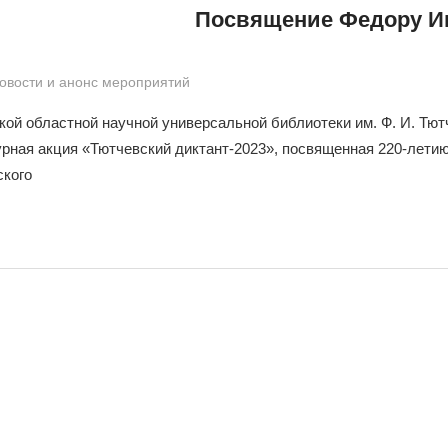
Посвящение Федору И
ragoonEvil
овости и анонс мероприятий
кой областной научной универсальной библиотеки им. Ф. И. Тю
урная акция «Тютчевский диктант-2023», посвященная 220-лети
ского