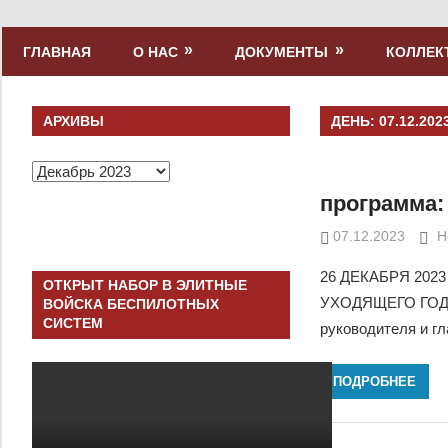
Skip
to
МБУК
ГЛАВНАЯ
О НАС
ДОКУМЕНТЫ
КОЛЛЕК
content
«Брянское
городское
концертное
АРХИВЫ
ДЕНЬ:
07.12.202
объединение»
Архивы
программ
07.12.2023
D
Н
26 ДЕКАБРЯ 2023
ОТКРЫТ НАБОР В ЭЛИТНЫЕ
УХОДЯЩЕГО ГОДА 
ВОЙСКА БЕСПИЛОТНЫХ
СИСТЕМ
руководителя и г
ПОДРОБНЕЕ