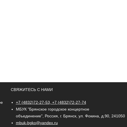
СВЯЖИТЕСЬ С НАМИ
ое
+7 (4832)72-27-53, +7 (4832)72-27-74
МБУК "Брянское городское концертное
объединение", Россия, г. Брянск, ул. Фокина, д.90, 241050
mbuk-bgko@yandex.ru