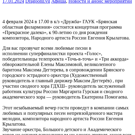
17.01.2024
DragoonEvil
Афиша
,
Новости и анонс мероприятий
4 февраля 2024 в 17.00 в к/з «Дружба» ГАУК «Брянская
областная филармония» состоится концертная программа
«Прекрасное далеко», к 90-летию со дня рождения
композитора, Народного артиста России Евгения Крылатова.
Для вас прозвучат всеми любимые песни в
исполнении суперфиналистки проекта «Голос»,
победительницы телепроекта «Точь-в-точь» и «Три аккорда»
обворожительной Елены Максимовой, великолепного
баритона Максима Дегтерева, в сопровождении Брянского
городского эстрадного оркестра (Художественный
руководитель и главный дирижер Максим Дегтерёв) , при
участии сводного хора ГДХШ– руководитель заслуженный
работник культуры России Маргарита Гурская и сводного
академического хора — руководитель Екатерина Помогаева.
Этот незабываемый вечер гости проведут в компании самых
любимых и популярных песен непревзойденного мастера
мелодии, композитора народного артиста России Евгения
Крылатова.
Звучание оркестра, Большого детского и Академического
хоров не оставит равнодушным ни одного зрителя, унося всех