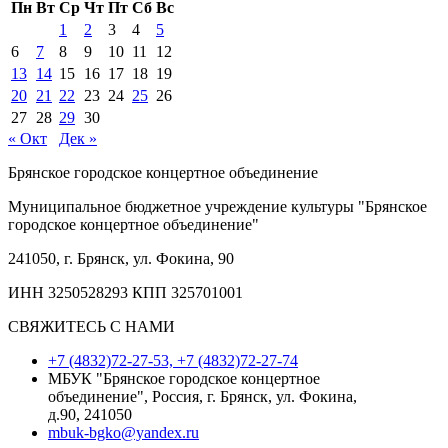
Пн
Вт
Ср
Чт
Пт
Сб
Вс
1
2
3
4
5
6
7
8
9
10
11
12
13
14
15
16
17
18
19
20
21
22
23
24
25
26
27
28
29
30
« Окт
Дек »
Брянское городское концертное объединение
Муниципальное бюджетное учреждение культуры "Брянское
городское концертное объединение"
241050, г. Брянск, ул. Фокина, 90
ИНН 3250528293 КПП 325701001
СВЯЖИТЕСЬ С НАМИ
+7 (4832)72-27-53, +7 (4832)72-27-74
МБУК "Брянское городское концертное
объединение", Россия, г. Брянск, ул. Фокина,
д.90, 241050
mbuk-bgko@yandex.ru